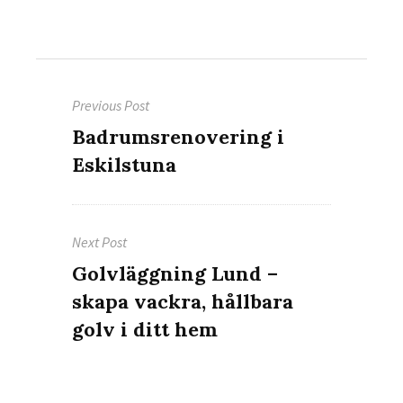
Inläggsnavigering
Previous Post
Previous
Badrumsrenovering i
post:
Eskilstuna
Next Post
Next
Golvläggning Lund –
post:
skapa vackra, hållbara
golv i ditt hem